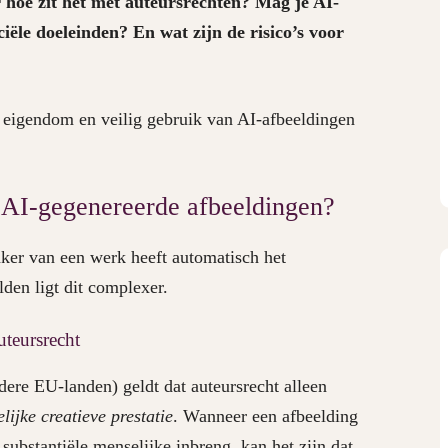
 hoe zit het met auteursrechten? Mag je AI-
le doeleinden? En wat zijn de risico’s voor
t, eigendom en veilig gebruik van AI-afbeeldingen
p AI-gegenereerde afbeeldingen?
maker van een werk heeft automatisch het
den ligt dit complexer.
uteursrecht
ere EU-landen) geldt dat auteursrecht alleen
lijke creatieve prestatie
. Wanneer een afbeelding
substantiële menselijke inbreng, kan het zijn dat