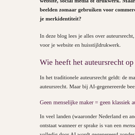
website, social media of drukwerk. Maar
beelden zomaar gebruiken voor commercië
je merkidentiteit?
In deze blog lees je alles over auteursrech
voor je website en huisstijldrukwerk.
Wie heeft het auteursrecht o
In het traditionele auteursrecht geldt: de 
auteursrecht. Maar bij AI-gegenereerde beel
Geen menselijke maker = geen klassiek a
In veel landen (waaronder Nederland en and
ontstaat wanneer er sprake is van een
mense
volledig door AI wordt gegenereerd zonder 