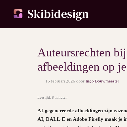
Ga
naar
de
inhoud
Auteursrechten bi
afbeeldingen op j
16 februari 2026
door
Ingo Bouwmeester
Leestijd: 8 minuten
AI-gegenereerde afbeeldingen zijn razen
AI, DALL·E en Adobe Firefly maak je in 