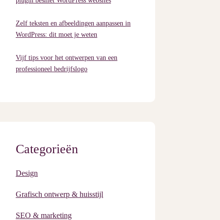
plugin besmet WordPress websites
Zelf teksten en afbeeldingen aanpassen in
WordPress: dit moet je weten
Vijf tips voor het ontwerpen van een
professioneel bedrijfslogo
Categorieën
Design
Grafisch ontwerp & huisstijl
SEO & marketing