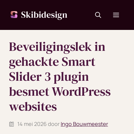
Ga
naar
Menu
de
inhoud
Beveiligingslek in
gehackte Smart
Slider 3 plugin
besmet WordPress
websites
14 mei 2026
door
Ingo Bouwmeester