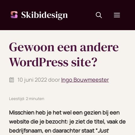
Ga
naar
Menu
de
inhoud
Gewoon een andere
WordPress site?
10 juni 2022
door
Ingo Bouwmeester
Leestijd: 2 minuten
Misschien heb je het wel een gezien bij een
website die je bezocht: je ziet de titel, vaak de
bedrijfsnaam, en daarachter staat “
Just