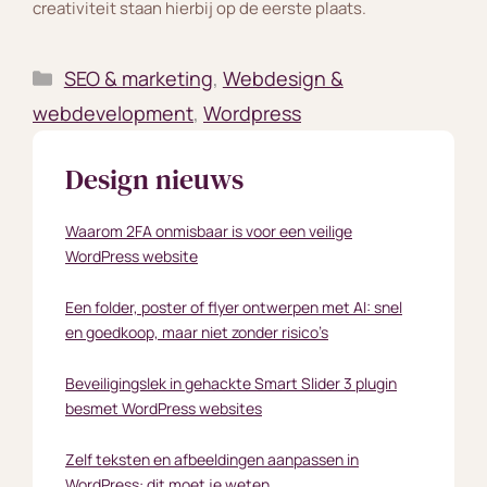
creativiteit staan hierbij op de eerste plaats.
Categorieën
SEO & marketing
,
Webdesign &
webdevelopment
,
Wordpress
Design nieuws
Waarom 2FA onmisbaar is voor een veilige
WordPress website
Een folder, poster of flyer ontwerpen met AI: snel
en goedkoop, maar niet zonder risico’s
Beveiligingslek in gehackte Smart Slider 3 plugin
besmet WordPress websites
Zelf teksten en afbeeldingen aanpassen in
WordPress: dit moet je weten